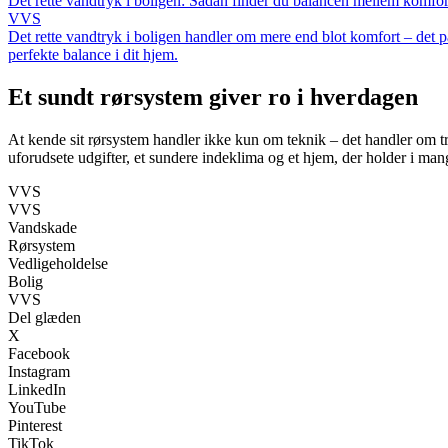
Det rette vandtryk i boligen: Sådan finder du balancen mellem komfo
VVS
Det rette vandtryk i boligen handler om mere end blot komfort – det p
perfekte balance i dit hjem.
Et sundt rørsystem giver ro i hverdagen
At kende sit rørsystem handler ikke kun om teknik – det handler om 
uforudsete udgifter, et sundere indeklima og et hjem, der holder i man
VVS
VVS
Vandskade
Rørsystem
Vedligeholdelse
Bolig
VVS
Del glæden
X
Facebook
Instagram
LinkedIn
YouTube
Pinterest
TikTok