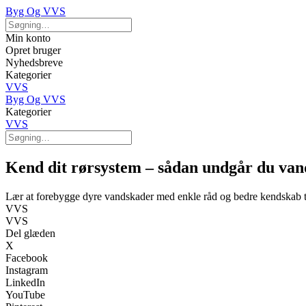
Byg Og VVS
Min konto
Opret bruger
Nyhedsbreve
Kategorier
VVS
Byg Og VVS
Kategorier
VVS
Kend dit rørsystem – sådan undgår du va
Lær at forebygge dyre vandskader med enkle råd og bedre kendskab ti
VVS
VVS
Del glæden
X
Facebook
Instagram
LinkedIn
YouTube