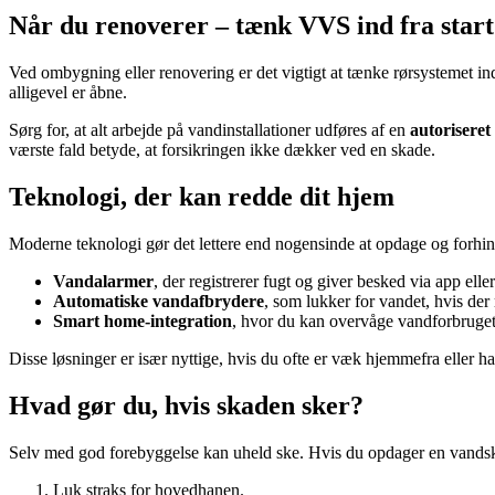
Når du renoverer – tænk VVS ind fra start
Ved ombygning eller renovering er det vigtigt at tænke rørsystemet ind
alligevel er åbne.
Sørg for, at alt arbejde på vandinstallationer udføres af en
autoriseret
værste fald betyde, at forsikringen ikke dækker ved en skade.
Teknologi, der kan redde dit hjem
Moderne teknologi gør det lettere end nogensinde at opdage og forhin
Vandalarmer
, der registrerer fugt og giver besked via app eller
Automatiske vandafbrydere
, som lukker for vandet, hvis der 
Smart home-integration
, hvor du kan overvåge vandforbruget
Disse løsninger er især nyttige, hvis du ofte er væk hjemmefra eller h
Hvad gør du, hvis skaden sker?
Selv med god forebyggelse kan uheld ske. Hvis du opdager en vands
Luk straks for hovedhanen.