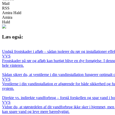
Mail
RSS
Amira Hald
Amira
Hald
Læs også:
Undgå frostskader i afløb – sådan isolerer du rør og installationer effek
VVS
Frostskader på rør og afløb kan hurtigt blive en dyr fornøjelse. I denne
hele vinteren.
Sådan sikrer du, at ventilerne i din vandinstallation fungerer optimalt o
VVS
Ventilerne i din vandinstallation er afgørende for både sikkerhed og f
system.
Direkte vs. indirekte vandforbrug – forstå forskellen og spar vand i b
VVS
Vidste du, at størstedelen af dit vandforbrug ikke sker i hjemmet, me
kan spare vand og leve mere bæredygtigt.