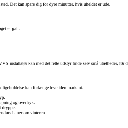
sted. Det kan spare dig for dyre minutter, hvis uheldet er ude.
get er galt:
VS-installatør kan med det rette udstyr finde selv små utætheder, før de 
igeholdelse kan forlænge levetiden markant.
yp.
topning og overtryk.
t dryppe.
udendørs haner om vinteren.