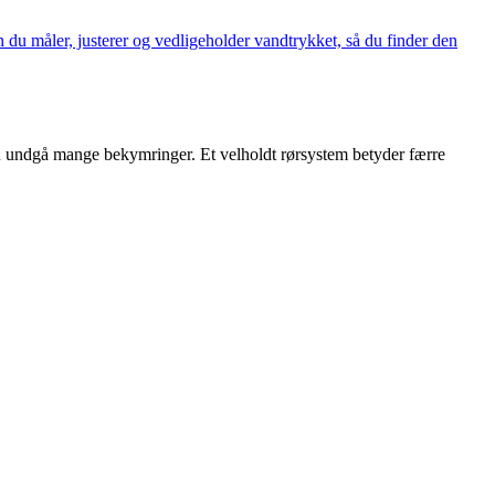
 du måler, justerer og vedligeholder vandtrykket, så du finder den
du undgå mange bekymringer. Et velholdt rørsystem betyder færre