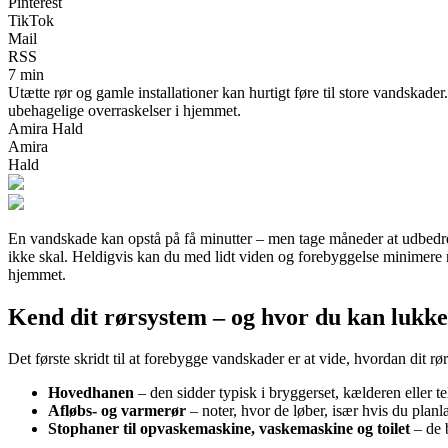
Pinterest
TikTok
Mail
RSS
7 min
Utætte rør og gamle installationer kan hurtigt føre til store vandskade
ubehagelige overraskelser i hjemmet.
Amira Hald
Amira
Hald
En vandskade kan opstå på få minutter – men tage måneder at udbedre. U
ikke skal. Heldigvis kan du med lidt viden og forebyggelse minimere r
hjemmet.
Kend dit rørsystem – og hvor du kan lukke
Det første skridt til at forebygge vandskader er at vide, hvordan dit 
Hovedhanen
– den sidder typisk i bryggerset, kælderen eller 
Afløbs- og varmerør
– noter, hvor de løber, især hvis du planl
Stophaner til opvaskemaskine, vaskemaskine og toilet
– de b