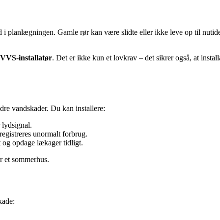
 i planlægningen. Gamle rør kan være slidte eller ikke leve op til nutid
 VVS-installatør
. Det er ikke kun et lovkrav – det sikrer også, at insta
dre vandskader. Du kan installere:
 lydsignal.
registreres unormalt forbrug.
 og opdage lækager tidligt.
ar et sommerhus.
kade: