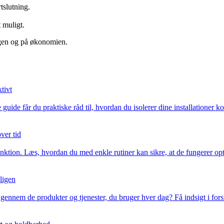
tslutning.
 muligt.
ngen og på økonomien.
tivt
 guide får du praktiske råd til, hvordan du isolerer dine installationer k
ver tid
unktion. Læs, hvordan du med enkle rutiner kan sikre, at de fungerer opt
oligen
n gennem de produkter og tjenester, du bruger hver dag? Få indsigt i fo