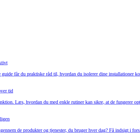
tivt
 guide får du praktiske råd til, hvordan du isolerer dine installationer k
ver tid
unktion. Læs, hvordan du med enkle rutiner kan sikre, at de fungerer opt
oligen
n gennem de produkter og tjenester, du bruger hver dag? Få indsigt i fo