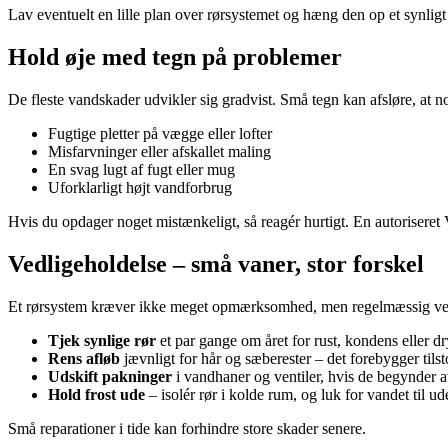
Lav eventuelt en lille plan over rørsystemet og hæng den op et synligt 
Hold øje med tegn på problemer
De fleste vandskader udvikler sig gradvist. Små tegn kan afsløre, at no
Fugtige pletter på vægge eller lofter
Misfarvninger eller afskallet maling
En svag lugt af fugt eller mug
Uforklarligt højt vandforbrug
Hvis du opdager noget mistænkeligt, så reagér hurtigt. En autoriseret V
Vedligeholdelse – små vaner, stor forskel
Et rørsystem kræver ikke meget opmærksomhed, men regelmæssig vedl
Tjek synlige rør
et par gange om året for rust, kondens eller dr
Rens afløb
jævnligt for hår og sæberester – det forebygger tils
Udskift pakninger
i vandhaner og ventiler, hvis de begynder a
Hold frost ude
– isolér rør i kolde rum, og luk for vandet til 
Små reparationer i tide kan forhindre store skader senere.