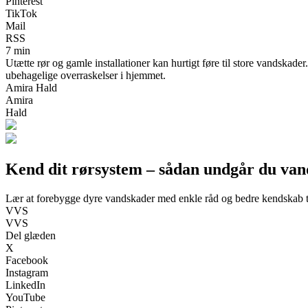
Pinterest
TikTok
Mail
RSS
7 min
Utætte rør og gamle installationer kan hurtigt føre til store vandskade
ubehagelige overraskelser i hjemmet.
Amira Hald
Amira
Hald
Kend dit rørsystem – sådan undgår du va
Lær at forebygge dyre vandskader med enkle råd og bedre kendskab ti
VVS
VVS
Del glæden
X
Facebook
Instagram
LinkedIn
YouTube