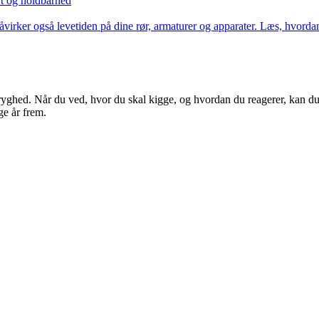
rt og holdbarhed
åvirker også levetiden på dine rør, armaturer og apparater. Læs, hvordan
tryghed. Når du ved, hvor du skal kigge, og hvordan du reagerer, kan 
ge år frem.